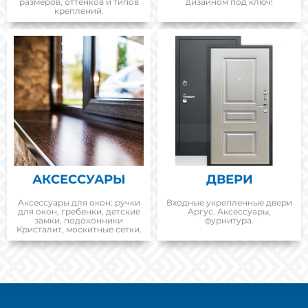
размеров, оттенков и типов
дизайном под ключ!
креплений.
АКСЕССУАРЫ
ДВЕРИ
Аксессуары для окон: ручки
Входные укрепленные двери
для окон, гребенки, детские
Аргус. Аксессуары,
замки, подоконники
фурнитура.
Кристалит, москитные сетки.