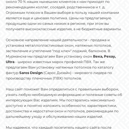
около 70 % наших нынешних клиентов к нам приходят по
рекомендациям коллег, соседей, родственников и т. д.
Огромным плюсом в Вашем выборе в пользу нашей компании
является еще и ценовая политика. Цены на предлагаемую
продукцию одни из самых низких в регионе, при этом вы
получаете высококлассные изделия, а не бюджетные варианты.
Основное направление нашей деятельности - продажа и
установка металлопластиковых окон, натяжных потолков,
застекление и утепление "под ключ" лоджий, балконов. В
Мурманске мы предлагаем Вам установку окон
Века, Рехау,
Ultra
- широко известных марок профилей ПВХ. Так же
предлагаем Вам установку натяжных потолков по каталогу
фактур
Saros Design
(Сарос Дизайн) - мирового лидера по
производству пленочных (ПВХ) потолков.
Наш сайт поможет Вам определиться с правильным выбором,
узнать любую необходимую информацию и полезные советы об
интересующих Вас изделиях. Мы постарались максимально
доступно и понятно изложить особенности, характеристики,
достоинства и недостатки окон и потолков, рекомендации по
дальнейшему уходу и обслуживанию наших изделий.
Мы надеемся, что каждый посетитель нашего сайта после