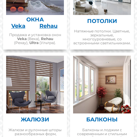
ОКНА
ПОТОЛКИ
Veka
Rehau
Натяжные потолки.
Цветные,
Продажа и установка окон
зеркальные,
Veka
(Века),
Rehau
многоуровневые, со
(Рехау),
Ultra
(Ультра).
встроенными светильниками.
ЖАЛЮЗИ
БАЛКОНЫ
Жалюзи и рулонные шторы
Балконы и лоджии с
разнообразных форм,
современным и стильным