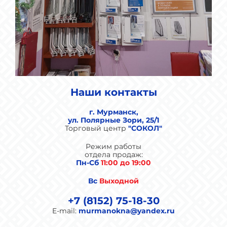
Наши контакты
г. Мурманск,
ул. Полярные Зори, 25/1
Торговый центр
"СОКОЛ"
Режим работы
отдела продаж:
Пн-Сб
11:00 до 19:00
Вс
Выходной
+7 (8152) 75-18-30
E-mail:
murmanokna@yandex.ru