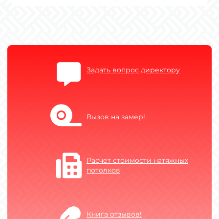
Задать вопрос директору
Вызов на замер!
Расчет стоимости натяжных
потолков
Книга отзывов!