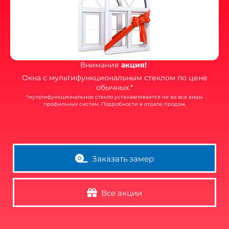
Внимание
акция!
Окна с мультифункциональным стеклом по цене
обычных.*
*мультифункциональное стекло устанавливается
не во все виды
профильных систем. Подробности в отделе продаж.
Заказать замер
Все акции